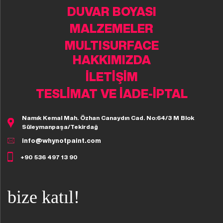
DUVAR BOYASI
MALZEMELER
MULTISURFACE
HAKKIMIZDA
İLETİŞİM
TESLİMAT VE İADE-İPTAL
Namık Kemal Mah. Özhan Canaydın Cad. No:64/3 M Blok
Süleymanpaşa/Tekirdağ
info@whynotpaint.com
+90 536 497 13 90
bize katıl!