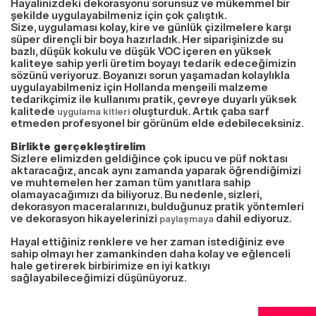
Hayalinizdeki dekorasyonu sorunsuz ve mükemmel bir
şekilde uygulayabilmeniz için çok çalıştık.
Size, uygulaması kolay, kire ve günlük çizilmelere karşı
süper dirençli bir boya hazırladık. Her siparişinizde su
bazlı, düşük kokulu ve düşük VOC içeren en yüksek
kaliteye sahip yerli üretim boyayı tedarik edeceğimizin
sözünü veriyoruz. Boyanızı sorun yaşamadan kolaylıkla
uygulayabilmeniz için Hollanda menşeili malzeme
tedarikçimiz ile kullanımı pratik, çevreye duyarlı yüksek
kalitede
oluşturduk. Artık çaba sarf
uygulama kitleri
etmeden profesyonel bir görünüm elde edebileceksiniz.
Birlikte gerçekleştirelim
Sizlere elimizden geldiğince çok ipucu ve püf noktası
aktaracağız, ancak aynı zamanda yaparak öğrendiğimizi
ve muhtemelen her zaman tüm yanıtlara sahip
olamayacağımızı da biliyoruz. Bu nedenle, sizleri,
dekorasyon maceralarınızı, bulduğunuz pratik yöntemleri
ve dekorasyon hikayelerinizi
dahil ediyoruz.
paylaşmaya
Hayal ettiğiniz renklere ve her zaman istediğiniz eve
sahip olmayı her zamankinden daha kolay ve eğlenceli
hale getirerek birbirimize en iyi katkıyı
sağlayabileceğimizi düşünüyoruz.