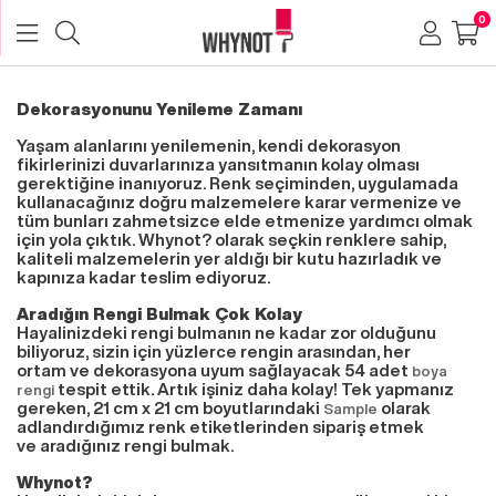
0
Dekorasyonunu Yenileme Zamanı
Yaşam alanlarını yenilemenin, kendi dekorasyon
fikirlerinizi duvarlarınıza yansıtmanın kolay olması
gerektiğine inanıyoruz. Renk seçiminden, uygulamada
kullanacağınız doğru malzemelere karar vermenize ve
tüm bunları zahmetsizce elde etmenize yardımcı olmak
için yola çıktık. Whynot? olarak seçkin renklere sahip,
kaliteli malzemelerin yer aldığı bir kutu hazırladık ve
kapınıza kadar teslim ediyoruz.
Aradığın Rengi Bulmak Çok Kolay
Hayalinizdeki rengi bulmanın ne kadar zor olduğunu
biliyoruz, sizin için yüzlerce rengin arasından, her
ortam ve dekorasyona uyum sağlayacak 54 adet
boya
tespit ettik. Artık işiniz daha kolay! Tek yapmanız
rengi
gereken, 21 cm x 21 cm boyutlarındaki
olarak
Sample
adlandırdığımız renk etiketlerinden sipariş etmek
ve aradığınız rengi bulmak.
Whynot?