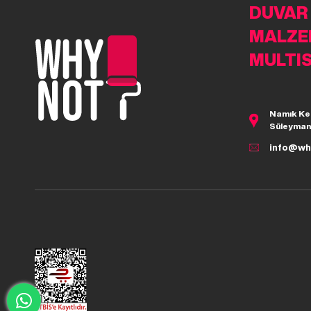
DUVAR
MALZE
MULTI
Namık Ke
Süleyman
info@wh