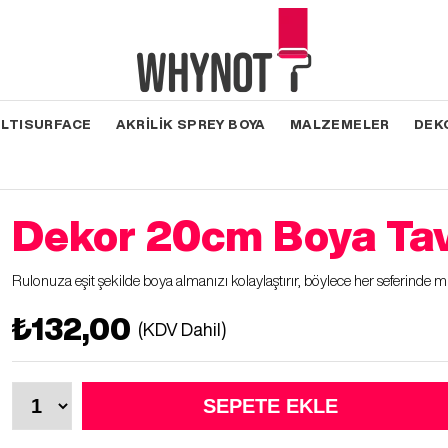
LTISURFACE
AKRİLİK SPREY BOYA
MALZEMELER
DEK
Dekor 20cm Boya Tav
Rulonuza eşit şekilde boya almanızı kolaylaştırır, böylece her seferinde
₺132,00
(KDV Dahil)