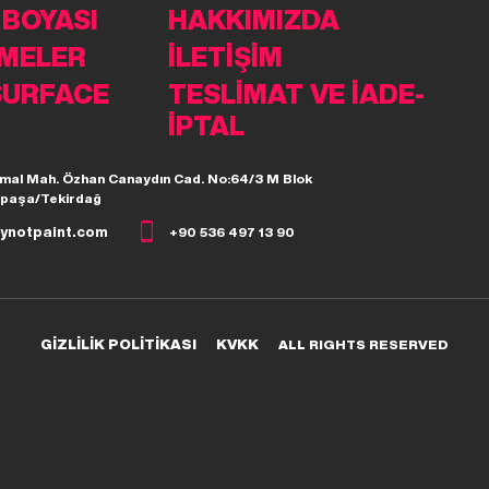
 BOYASI
HAKKIMIZDA
MELER
İLETİŞİM
SURFACE
TESLİMAT VE İADE-
İPTAL
mal Mah. Özhan Canaydın Cad. No:64/3 M Blok
paşa/Tekirdağ
ynotpaint.com
+90 536 497 13 90
GİZLİLİK POLİTİKASI
KVKK
ALL RIGHTS RESERVED