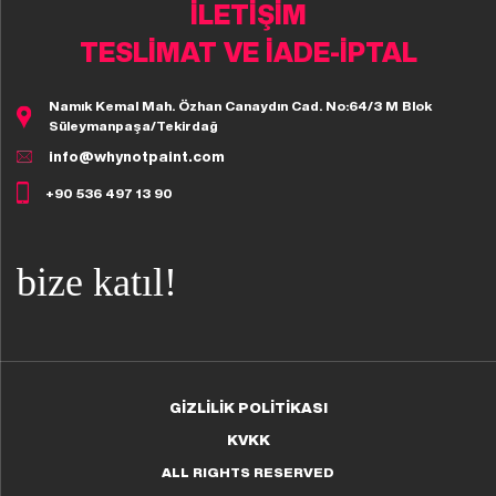
İLETİŞİM
TESLİMAT VE İADE-İPTAL
Namık Kemal Mah. Özhan Canaydın Cad. No:64/3 M Blok
Süleymanpaşa/Tekirdağ
info@whynotpaint.com
+90 536 497 13 90
bize katıl!
GİZLİLİK POLİTİKASI
KVKK
ALL RIGHTS RESERVED