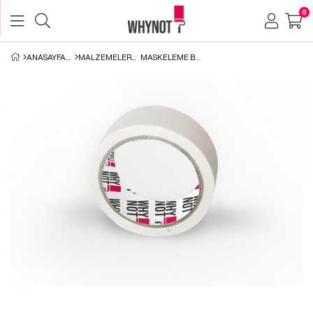
0
ANASAYFA
MALZEMELER
MASKELEME BANDI