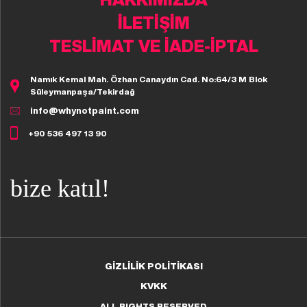
İLETİŞİM
TESLİMAT VE İADE-İPTAL
Namık Kemal Mah. Özhan Canaydın Cad. No:64/3 M Blok
Süleymanpaşa/Tekirdağ
info@whynotpaint.com
+90 536 497 13 90
bize katıl!
GİZLİLİK POLİTİKASI
KVKK
ALL RIGHTS RESERVED