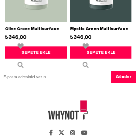
e
Olive Grove Multisurface
Mystic Green Multisurface
₺346,00
₺346,00
SEPETE EKLE
SEPETE EKLE
Gönder