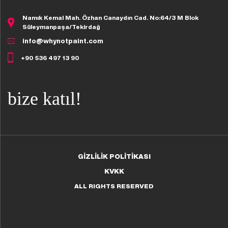
Namık Kemal Mah. Özhan Canaydın Cad. No:64/3 M Blok
Süleymanpaşa/Tekirdağ
info@whynotpaint.com
+90 536 497 13 90
bize katıl!
GİZLİLİK POLİTİKASI
KVKK
ALL RIGHTS RESERVED