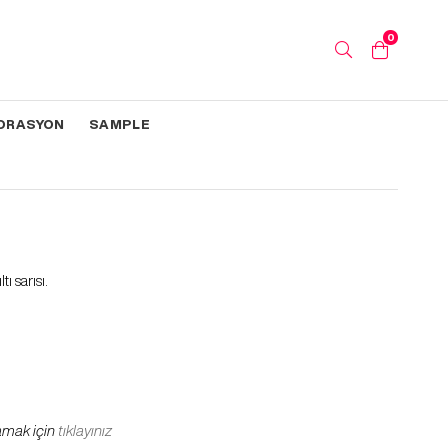
0
ORASYON
SAMPLE
ı sarısı.
amak için
tıklayınız