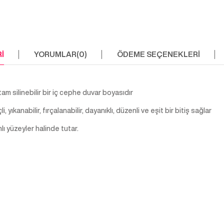
I
YORUMLAR
(0)
ÖDEME SEÇENEKLERI
am silinebilir bir iç cephe duvar boyasıdır
kanabilir, fırçalanabilir, dayanıklı, düzenli ve eşit bir bitiş sağlar
nlı yüzeyler halinde tutar.