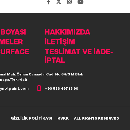
 BOYASI
HAKKIMIZDA
MELER
İLETİŞİM
SURFACE
TESLİMAT VE İADE-
İPTAL
mal Mah. Özhan Canaydın Cad. No:64/3 M Blok
paşa/Tekirdağ
ynotpaint.com
+90 536 497 13 90
GİZLİLİK POLİTİKASI
KVKK
ALL RIGHTS RESERVED