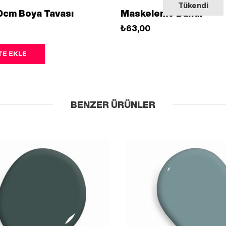
Tükendi
0cm Boya Tavası
Maskeleme Bandı
₺63,00
TE EKLE
BENZER ÜRÜNLER