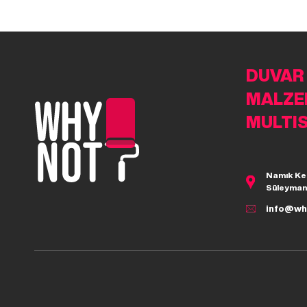
DUVAR
MALZE
MULTI
Namık Ke
Süleyman
info@wh