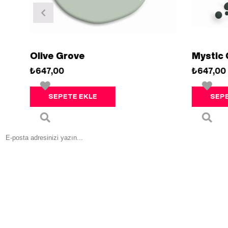
ive Grove
Mystic Green
47,00
₺647,00
SEPETE EKLE
SEPETE EKLE