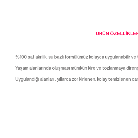
ÜRÜN ÖZELLIKLER
%100 saf akrilik, su bazlı formülümüz kolayca uygulanabilir ve t
Yaşam alanlarında oluşması mümkün kire ve tozlanmaya dirençli, yı
Uygulandığı alanları , yıllarca zor kirlenen, kolay temizlenen ca